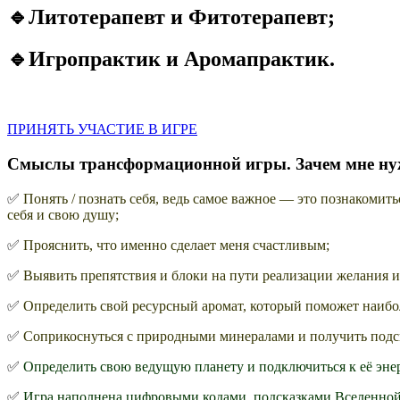
🔹Литотерапевт и Фитотерапевт;
🔹Игропрактик и Аромапрактик.
ПРИНЯТЬ УЧАСТИЕ В ИГРЕ
Смыслы трансформационной игры. Зачем мне нужн
✅
Понять / познать себя, ведь самое важное — это познакомитьс
себя и свою душу;
✅
Прояснить, что именно сделает меня счастливым;
✅
Выявить препятствия и блоки на пути реализации желания и
✅
Определить свой ресурсный аромат, который поможет наибо
✅
Соприкоснуться с природными минералами и получить подск
✅
Определить свою ведущую планету и подключиться к её энер
✅
Игра наполнена цифровыми кодами, подсказками Вселенной, 