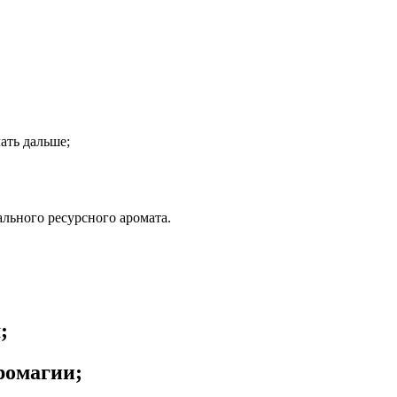
лать дальше;
ального ресурсного аромата.
;
ромагии;