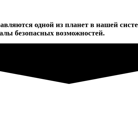
авляются одной из планет в нашей сист
алы безопасных возможностей.
риятная и полезная игра с эфирными маслами и природными
Наполнит вас новым ресурсным состоянием
Запустит процесс трансформации и приведёт к желаемым переменам