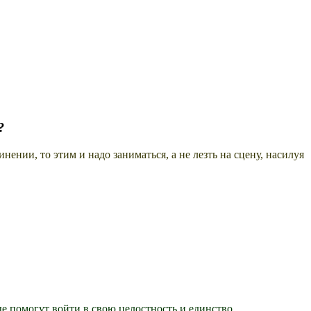
?
нении, то этим и надо заниматься, а не лезть на сцену, насилуя
е помогут войти в свою целостность и единство.